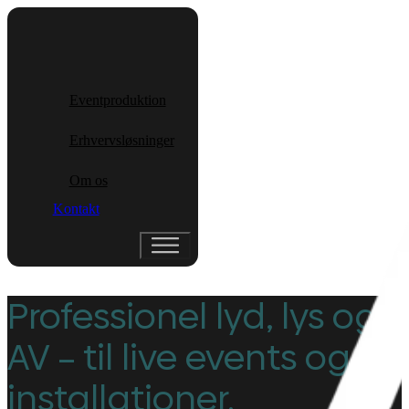
Eventproduktion
Erhvervsløsninger
Om os
Kontakt
Professionel lyd, lys og
AV – til live events og
installationer.